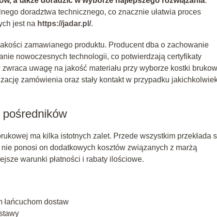
ów, a także doradzić w wyborze najlepszego rozwiązania
.
lnego doradztwa technicznego, co znacznie ułatwia proces
ych jest na
https://jadar.pl/
.
 jakości zamawianego produktu. Producent dba o zachowanie
ie nowoczesnych technologii, co potwierdzają certyfikaty
zwraca uwagę na jakość materiału przy wyborze kostki brukow
zację zamówienia oraz stały kontakt w przypadku jakichkolwie
a pośredników
ukowej ma kilka istotnych zalet. Przede wszystkim przekłada s
ż nie ponosi on dodatkowych kosztów związanych z marżą
ejsze warunki płatności i rabaty ilościowe.
ym łańcuchom dostaw
ostawy