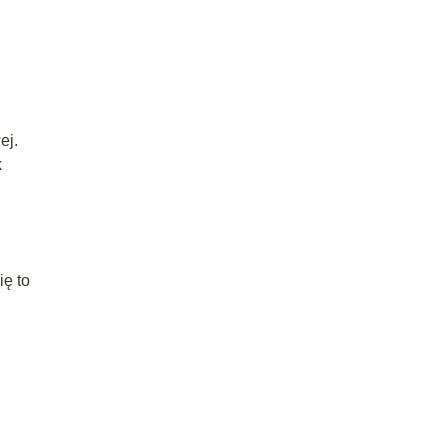
ej.
k
ię to