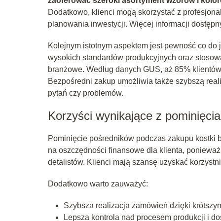
zaoferować szeroki asortyment wzorów i kolor
Dodatkowo, klienci mogą skorzystać z profesjona
planowania inwestycji. Więcej informacji dostępn
Kolejnym istotnym aspektem jest pewność co do
wysokich standardów produkcyjnych oraz stosowan
branżowe. Według danych GUS, aż 85% klientów 
Bezpośredni zakup umożliwia także szybszą reali
pytań czy problemów.
Korzyści wynikające z pominięci
Pominięcie pośredników podczas zakupu kostki br
na oszczędności finansowe dla klienta, poniewa
detalistów. Klienci mają szansę uzyskać korzystni
Dodatkowo warto zauważyć:
Szybsza realizacja zamówień dzięki krótsz
Lepsza kontrola nad procesem produkcji i d