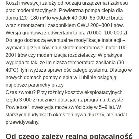
Koszt inwestycji zależy od rodzaju urządzenia i zakresu
prac modernizacyjnych. Powietrzna pompa ciepła dla
domu 120–180 m² to wydatek 40 000–65 000 zł brutto
wraz z montażem i zasobnikiem CWU 200–300 litrów.
Wersja gruntowa z odwiertami to już 70 000–100 000 zł.
Do tego dochodzą ewentualne modyfikacje instalacji –
wymiana grzejników na niskotemperaturowe, bufor 100–
200 litrów czy modernizacja rozdzielaczy. W praktyce
wygląda to tak, że im niższa temperatura zasilania (30–
40°C), tym wyższa sprawność całego systemu. Dlatego w
nowych domach pompy ciepła w Lublinie osiągają
najlepsze parametry pracy.
Czas zwrotu? Przy różnicy kosztów eksploatacyjnych
rzędu 3 000 zł rocznie i dotacjach z programu „Czyste
Powietrze” inwestycja może zwrócić się w 5–9 lat. W
starszych budynkach okres ten bywa dłuższy, ale nadal
przewidywalny.
Od czego zależy realna opłacalność