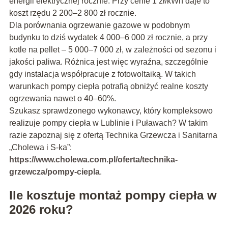
energii elektrycznej rocznie. Przy cenie 1 zł/kWh daje to
koszt rzędu 2 200–2 800 zł rocznie.
Dla porównania ogrzewanie gazowe w podobnym
budynku to dziś wydatek 4 000–6 000 zł rocznie, a przy
kotle na pellet – 5 000–7 000 zł, w zależności od sezonu i
jakości paliwa. Różnica jest więc wyraźna, szczególnie
gdy instalacja współpracuje z fotowoltaiką. W takich
warunkach pompy ciepła potrafią obniżyć realne koszty
ogrzewania nawet o 40–60%.
Szukasz sprawdzonego wykonawcy, który kompleksowo
realizuje pompy ciepła w Lublinie i Puławach? W takim
razie zapoznaj się z ofertą Technika Grzewcza i Sanitarna
„Cholewa i S-ka”:
https://www.cholewa.com.pl/oferta/technika-
grzewcza/pompy-ciepla
.
Ile kosztuje montaż pompy ciepła w
2026 roku?