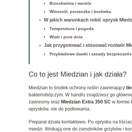
Brzoskwinia i morela
Winorośl, porzeczka i borówka
W jakich warunkach robić oprysk Mied
Temperatura i pogoda
Wiatr i pora dnia
Jak przygotować i stosować roztwór M
Przykładowe dawki i zasady bezpieczeń
Co to jest Miedzian i jak działa?
Miedzian to środek ochrony roślin zawierający
tl
bakteriobójczym. W handlu znajdziesz go główni
zawiesiny oraz
Miedzian Extra 350 SC
w formie 
oprysków, nie do podlewania.
Preparat działa kontaktowo. Po oprysku na liściac
miedzi. Wnikają one do zarodników grzybów i kom