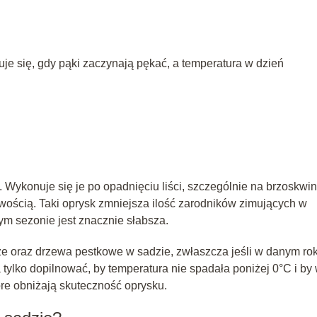
e się, gdy pąki zaczynają pękać, a temperatura w dzień
 Wykonuje się je po opadnięciu liści, szczególnie na brzoskwi
awością. Taki oprysk zmniejsza ilość zarodników zimujących w
nym sezonie jest znacznie słabsza.
ze oraz drzewa pestkowe w sadzie, zwłaszcza jeśli w danym ro
tylko dopilnować, by temperatura nie spadała poniżej 0°C i by
óre obniżają skuteczność oprysku.