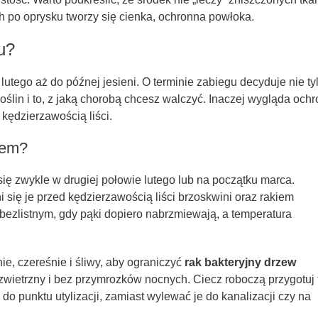
ch po oprysku tworzy się cienka, ochronna powłoka.
u?
utego aż do późnej jesieni. O terminie zabiegu decyduje nie ty
oślin i to, z jaką chorobą chcesz walczyć. Inaczej wygląda och
 kędzierzawością liści.
nem?
ę zwykle w drugiej połowie lutego lub na początku marca.
 się je przed kędzierzawością liści brzoskwini oraz rakiem
bezlistnym, gdy pąki dopiero nabrzmiewają, a temperatura
, czereśnie i śliwy, aby ograniczyć
rak bakteryjny drzew
zwietrzny i bez przymrozków nocnych. Ciecz roboczą przygotuj 
do punktu utylizacji, zamiast wylewać je do kanalizacji czy na