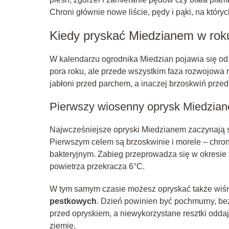
Chroni głównie nowe liście, pędy i pąki, na który
Kiedy pryskać Miedzianem w rok
W kalendarzu ogrodnika Miedzian pojawia się od l
pora roku, ale przede wszystkim faza rozwojowa r
jabłoni przed parchem, a inaczej brzoskwiń przed
Pierwszy wiosenny oprysk Miedzia
Najwcześniejsze opryski Miedzianem zaczynają si
Pierwszym celem są brzoskwinie i morele – chroni
bakteryjnym. Zabieg przeprowadza się w okresie 
powietrza przekracza 6°C.
W tym samym czasie możesz opryskać także wiśnie
pestkowych
. Dzień powinien być pochmurny, be
przed opryskiem, a niewykorzystane resztki oddaj 
ziemię.