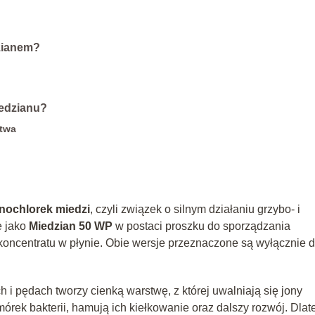
zianem?
iedzianu?
stwa
enochlorek miedzi
, czyli związek o silnym działaniu grzybo- i
e jako
Miedzian 50 WP
w postaci proszku do sporządzania
koncentratu w płynie. Obie wersje przeznaczone są wyłącznie 
h i pędach tworzy cienką warstwę, z której uwalniają się jony
órek bakterii, hamują ich kiełkowanie oraz dalszy rozwój. Dlat