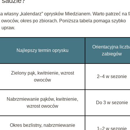
 sadzie?
własny „kalendarz” oprysków Miedzianem. Warto patrzeć na 
ost owoców, okres po zbiorach. Poniższa tabela pomaga szybko
 upraw.
Orientacyjna liczb
Najlepszy termin oprysku
zabiegów
Zielony pąk, kwitnienie, wzrost
2–4 w sezonie
owoców
Nabrzmiewanie pąków, kwitnienie,
Do 3 w sezonie
wzrost owoców
Okres bezlistny, nabrzmiewanie
1–2 w sezonie