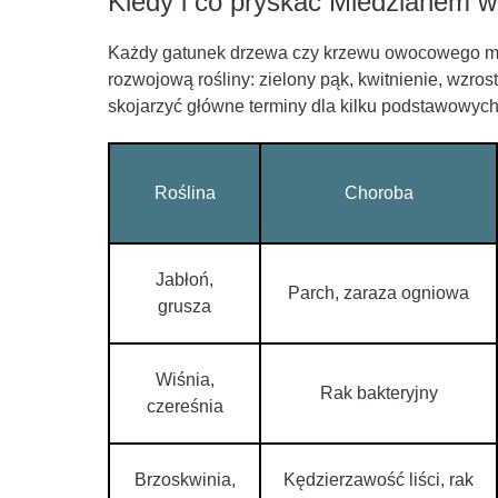
Kiedy i co pryskać Miedzianem w
Każdy gatunek drzewa czy krzewu owocowego ma 
rozwojową rośliny: zielony pąk, kwitnienie, wzr
skojarzyć główne terminy dla kilku podstawowych
Roślina
Choroba
Jabłoń,
Parch, zaraza ogniowa
grusza
Wiśnia,
Rak bakteryjny
czereśnia
Brzoskwinia,
Kędzierzawość liści, rak