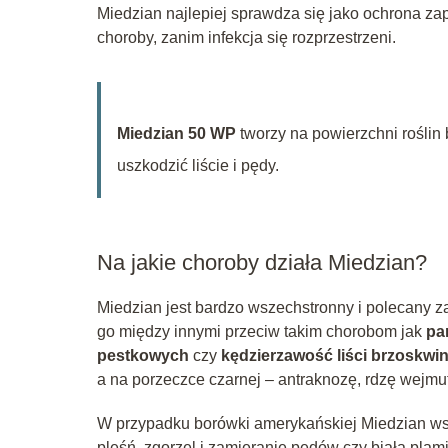
Miedzian najlepiej sprawdza się jako ochrona z
choroby, zanim infekcja się rozprzestrzeni.
Miedzian 50 WP
tworzy na powierzchni roślin
uszkodzić liście i pędy.
Na jakie choroby działa Miedzian?
Miedzian jest bardzo wszechstronny i polecany z
go między innymi przeciw takim chorobom jak
pa
pestkowych
czy
kędzierzawość liści brzoskwin
a na porzeczce czarnej – antraknozę, rdzę wejmut
W przypadku borówki amerykańskiej Miedzian wsp
pleśń, zgorzel i zamieranie pędów czy biała plami