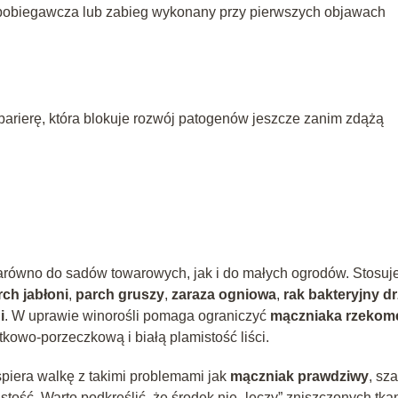
apobiegawcza lub zabieg wykonany przy pierwszych objawach
 barierę, która blokuje rozwój patogenów jeszcze zanim zdążą
arówno do sadów towarowych, jak i do małych ogrodów. Stosuje
rch jabłoni
,
parch gruszy
,
zaraza ogniowa
,
rak bakteryjny d
i
. W uprawie winorośli pomaga ograniczyć
mączniaka rzekom
kowo-porzeczkową i białą plamistość liści.
iera walkę z takimi problemami jak
mączniak prawdziwy
, sz
stość. Warto podkreślić, że środek nie „leczy” zniszczonych tka