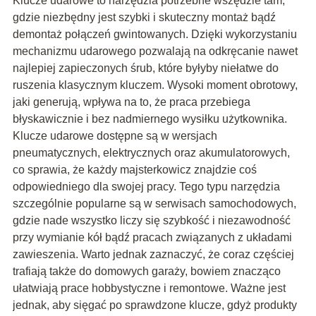
Klucze udarowe to narzędzia potrzebne wszędzie tam,
gdzie niezbędny jest szybki i skuteczny montaż bądź
demontaż połączeń gwintowanych. Dzięki wykorzystaniu
mechanizmu udarowego pozwalają na odkręcanie nawet
najlepiej zapieczonych śrub, które byłyby niełatwe do
ruszenia klasycznym kluczem. Wysoki moment obrotowy,
jaki generują, wpływa na to, że praca przebiega
błyskawicznie i bez nadmiernego wysiłku użytkownika.
Klucze udarowe dostępne są w wersjach
pneumatycznych, elektrycznych oraz akumulatorowych,
co sprawia, że każdy majsterkowicz znajdzie coś
odpowiedniego dla swojej pracy. Tego typu narzędzia
szczególnie popularne są w serwisach samochodowych,
gdzie nade wszystko liczy się szybkość i niezawodność
przy wymianie kół bądź pracach związanych z układami
zawieszenia. Warto jednak zaznaczyć, że coraz częściej
trafiają także do domowych garaży, bowiem znacząco
ułatwiają prace hobbystyczne i remontowe. Ważne jest
jednak, aby sięgać po sprawdzone klucze, gdyż produkty