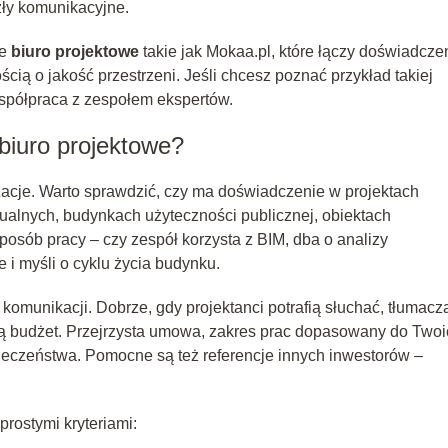
ęzły komunikacyjne.
ne
biuro projektowe
takie jak Mokaa.pl, które łączy doświadcze
ią o jakość przestrzeni. Jeśli chcesz poznać przykład takiej
spółpraca z zespołem ekspertów.
biuro projektowe?
izacje. Warto sprawdzić, czy ma doświadczenie w projektach
ualnych, budynkach użyteczności publicznej, obiektach
 sposób pracy – czy zespół korzysta z BIM, dba o analizy
 i myśli o cyklu życia budynku.
omunikacji. Dobrze, gdy projektanci potrafią słuchać, tłumacz
ają budżet. Przejrzysta umowa, zakres prac dopasowany do Two
ieczeństwa. Pomocne są też referencje innych inwestorów –
rostymi kryteriami: