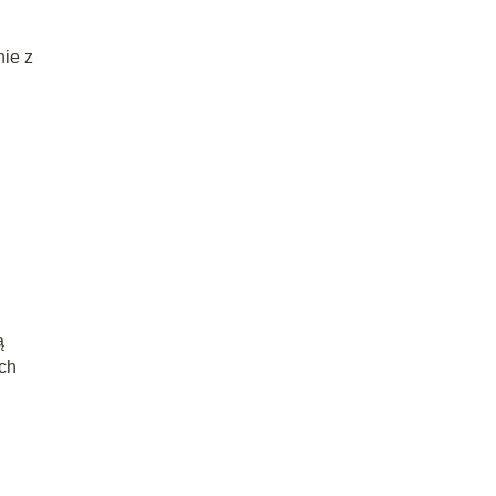
nie z
ą
ich