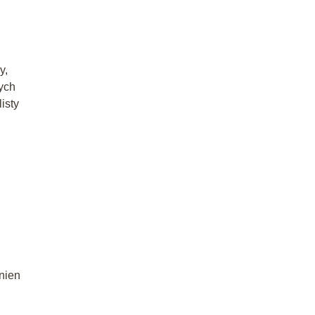
y,
nych
isty
inien