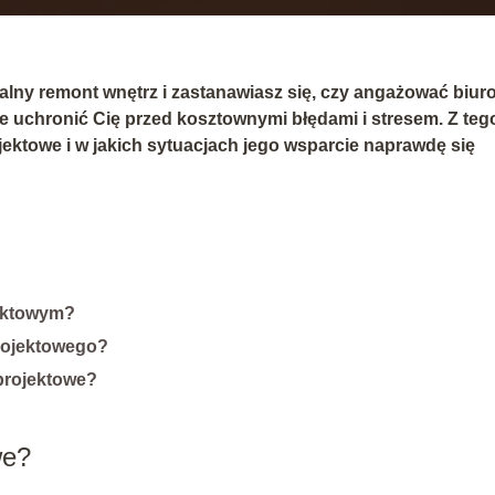
lny remont wnętrz i zastanawiasz się, czy angażować
biur
 uchronić Cię przed kosztownymi błędami i stresem. Z teg
ojektowe i w jakich sytuacjach jego wsparcie naprawdę się
jektowym?
projektowego?
projektowe?
we?