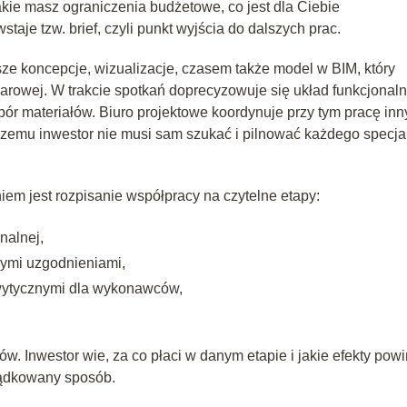
akie masz ograniczenia budżetowe, co jest dla Ciebie
staje tzw. brief, czyli punkt wyjścia do dalszych prac.
ze koncepcje, wizualizacje, czasem także model w BIM, który
arowej. W trakcie spotkań doprecyzowuje się układ funkcjonaln
bór materiałów. Biuro projektowe koordynuje przy tym pracę in
 czemu inwestor nie musi sam szukać i pilnować każdego specjal
m jest rozpisanie współpracy na czytelne etapy:
nalnej,
ymi uzgodnieniami,
 wytycznymi dla wykonawców,
ów. Inwestor wie, za co płaci w danym etapie i jakie efekty pow
ządkowany sposób.