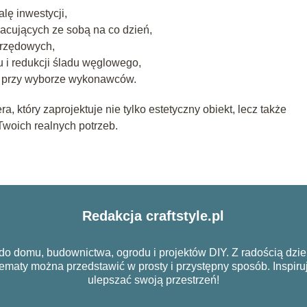
alę inwestycji,
racujących ze sobą na co dzień,
urzędowych,
 i redukcji śladu węglowego,
ia przy wyborze wykonawców.
, który zaprojektuje nie tylko estetyczny obiekt, lecz także
Twoich realnych potrzeb.
Redakcja craftstyle.pl
o domu, budownictwa, ogrodu i projektów DIY. Z radością dzie
tematy można przedstawić w prosty i przystępny sposób. Inspiru
ulepszać swoją przestrzeń!