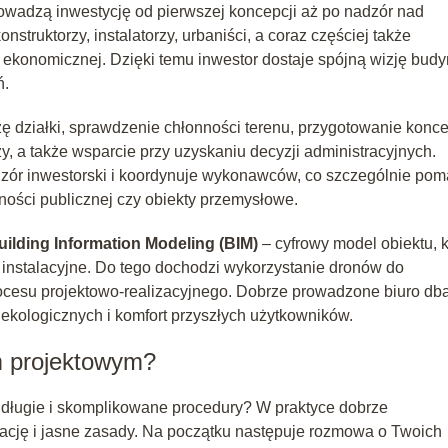
prowadzą inwestycję od pierwszej koncepcji aż po nadzór nad
nstruktorzy, instalatorzy, urbaniści, a coraz częściej także
 ekonomicznej. Dzięki temu inwestor dostaje spójną wizję bud
ń.
zę działki, sprawdzenie chłonności terenu, przygotowanie konce
y, a także wsparcie przy uzyskaniu decyzji administracyjnych.
adzór inwestorski i koordynuje wykonawców, co szczególnie po
ności publicznej czy obiekty przemysłowe.
uilding Information Modeling (BIM)
– cyfrowy model obiektu, k
 i instalacyjne. Do tego dochodzi wykorzystanie dronów do
procesu projektowo‑realizacyjnego. Dobrze prowadzone biuro dba
 ekologicznych i komfort przyszłych użytkowników.
m projektowym?
długie i skomplikowane procedury? W praktyce dobrze
cję i jasne zasady. Na początku następuje rozmowa o Twoich