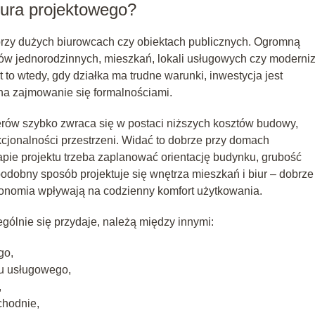
iura projektowego?
o przy dużych biurowcach czy obiektach publicznych. Ogromną
ów jednorodzinnych, mieszkań, lokali usługowych czy moderniz
to wtedy, gdy działka ma trudne warunki, inwestycja jest
na zajmowanie się formalnościami.
ierów szybko zwraca się w postaci niższych kosztów budowy,
kcjonalności przestrzeni. Widać to dobrze przy domach
pie projektu trzeba zaplanować orientację budynku, grubość
W podobny sposób projektuje się wnętrza mieszkań i biur – dobrze
gonomia wpływają na codzienny komfort użytkowania.
ególnie się przydaje, należą między innymi:
go,
lu usługowego,
,
ychodnie,