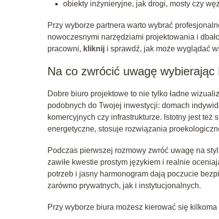
obiekty inżynieryjne, jak drogi, mosty czy w
Przy wyborze partnera warto wybrać profesjonal
nowoczesnymi narzędziami projektowania i dbałośc
pracowni,
kliknij
i sprawdź, jak może wyglądać w
Na co zwrócić uwagę wybierając 
Dobre biuro projektowe to nie tylko ładne wizual
podobnych do Twojej inwestycji: domach indywid
komercyjnych czy infrastrukturze. Istotny jest też
energetyczne, stosuje rozwiązania proekologiczne
Podczas pierwszej rozmowy zwróć uwagę na styl k
zawiłe kwestie prostym językiem i realnie oceni
potrzeb i jasny harmonogram dają poczucie bezp
zarówno prywatnych, jak i instytucjonalnych.
Przy wyborze biura możesz kierować się kilkoma p