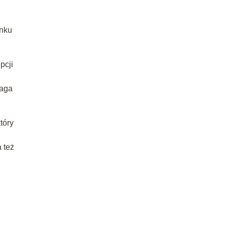
ynku
pcji
maga
tóry
 też